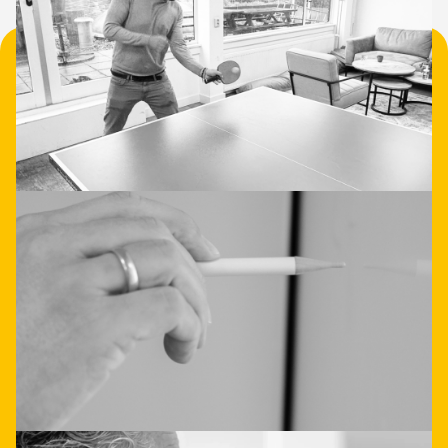
• Nieuwsgierig geworden?
Data- en
applicatieintegratie hoeft
niet ingewikkeld te zijn.
Laat je direct adviseren
Neem contact op