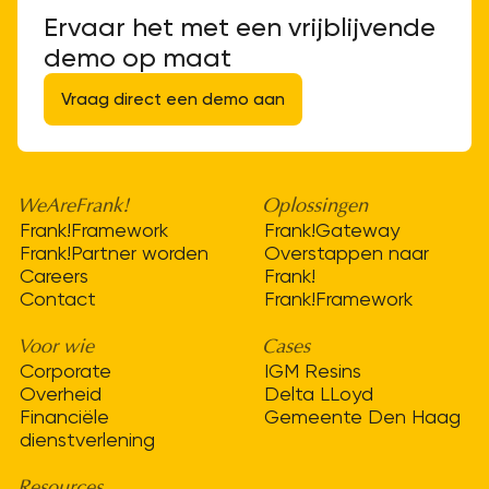
Ervaar het met een vrijblijvende
demo op maat
Vraag direct een demo aan
WeAreFrank!
Oplossingen
Frank!Framework
Frank!Gateway
Frank!Partner worden
Overstappen naar
Careers
Frank!
Contact
Frank!Framework
Voor wie
Cases
Corporate
IGM Resins
Overheid
Delta LLoyd
Financiële
Gemeente Den Haag
dienstverlening
Resources