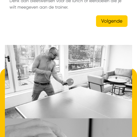
• Nieuwsgierig geworden?
Data- en
applicatieintegratie hoeft
niet ingewikkeld te zijn.