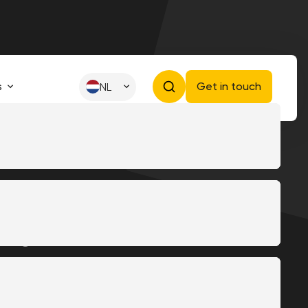
s
Get in touch
NL
is
En ook zelf de controle en
 doel om niet alleen het leven