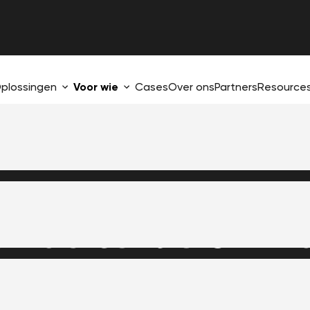
plossingen
Voor wie
Cases
Over ons
Partners
Resource
elf de
in hu
controle
ijf dat veel verschillende systemen aan elkaar moet koppelen. 
en en niet afhankelijk willen zijn van één product. Het is ons