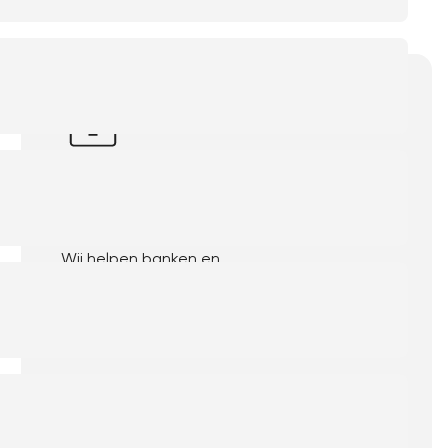
Financiële sector
Wij helpen banken en
verzekeringsmaatschappijen toegevoegde
waarde te halen uit hun digitale ketens en
begeleiden ze bij integratievraagstukken.