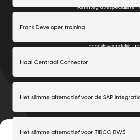
van integratiespecialisten 
Overstappen naar Frank!
Frank!Developer training
Je bent met het Frank!
technische integratie
gebruiksvriendelijk, t
Haal Centraal Connector
Het slimme alternatief voor de SAP Integrati
Het slimme alternatief voor TIBCO BW5