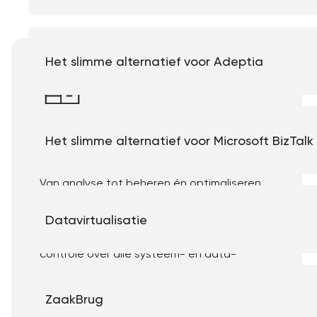
Het slimme alternatief voor Adeptia
Enterprise
Het slimme alternatief voor Microsoft BizTalk
Van analyse tot beheren én optimaliseren
van enterprise integraties. Het
Frank!Framework, ons open-source
Datavirtualisatie
integratieplatform, geeft inzicht en
controle over alle systeem- en data-
integraties zowel on-prem als in de cloud.
Daarnaast helpen wij de TCO van je
ZaakBrug
integratieplatform te verlagen.