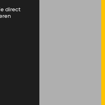
je direct
eren