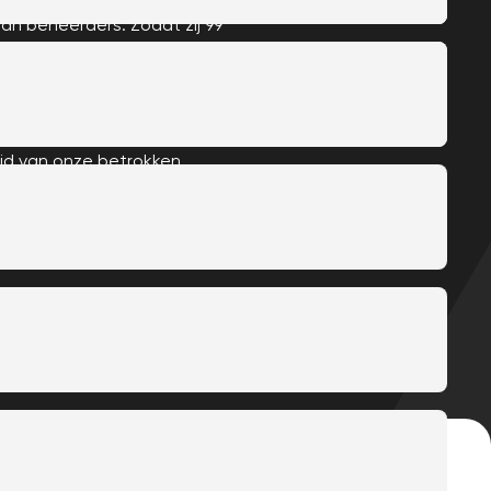
van beheerders. Zodat zij 99
akelijke gebruikers als
erhouden. Open-source,
heid van onze betrokken