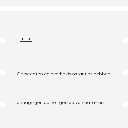
Overheid
Gemeenten en overheidsinstanties hebben
te maken met nieuwe wet- en regelgeving
en vaak beperkte budgetten, terwijl ze
streven naar innovatie. Dit levert
uitdagingen op het gebied van data- en
systeemintegratie. Het Frank!Frankwork
helpt je eenvoudig complexe
bedrijfssystemen en applicaties aan elkaar