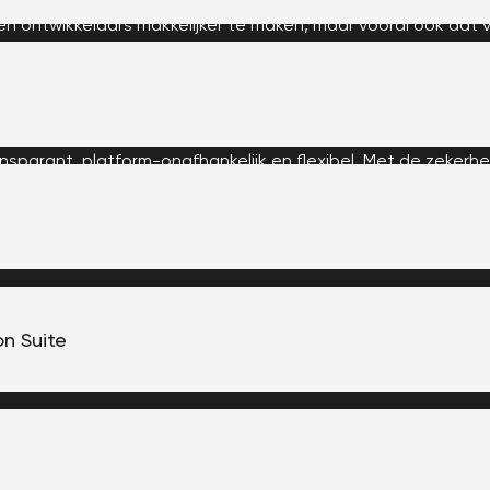
en ontwikkelaars makkelijker te maken, maar vooral ook dat 
van de 100 problemen zelf kunnen oplossen.
Framework de baas over data- en systeemintegratie. Zowel z
professionals kunnen koppelingen bouwen, beheren en ond
ransparant, platform-onafhankelijk en flexibel. Met de zeker
specialisten.
on Suite