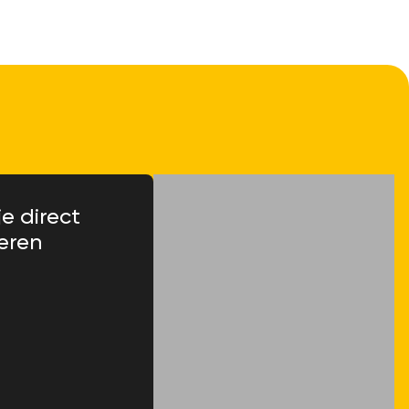
je direct
eren