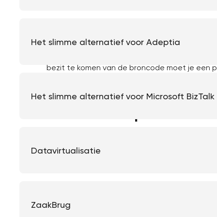
Wat is closed s
In basis betekent de term closed source dat de
Het slimme alternatief voor Adeptia
niet ter inzage wordt gegeven aan de afnemer.
kopiëren of uitbreiden. De leverancier zorgt 
bezit te komen van de broncode moet je een pr
zitten er meestal terugkerende licentiekosten
Het slimme alternatief voor Microsoft BizTalk
Wat is open so
Het open karakter reikt verder dan alleen de 
Datavirtualisatie
het bij een keuze ook belangrijk te kijken of je
en of er zoveel mogelijk gebruik gemaakt wor
Een voorbeeld van open standaarden is het geb
taal is goed te analyseren en te migreren. Maa
ZaakBrug
openAPI, JMS, JDBC en SQL.