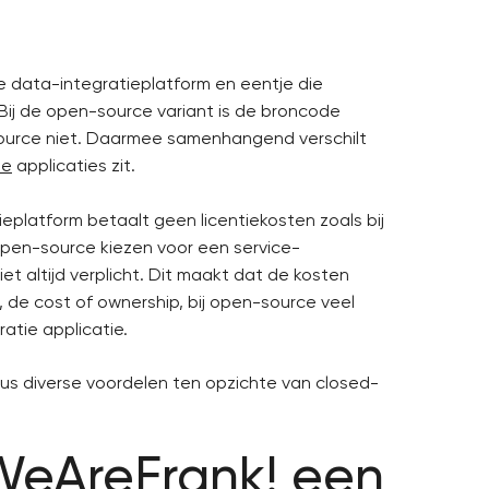
e data-integratieplatform en eentje die
Bij de open-source variant is de broncode
d-source niet. Daarmee samenhangend verschilt
ie
applicaties zit.
platform betaalt geen licentiekosten zoals bij
 open-source kiezen voor een service-
t altijd verplicht. Dit maakt dat de kosten
 de cost of ownership, bij open-source veel
atie applicatie.
s diverse voordelen ten opzichte van closed-
eAreFrank! een