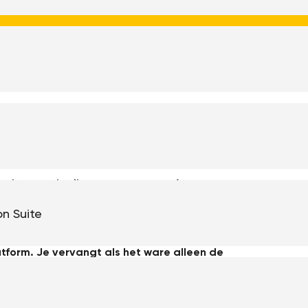
a-integratie
diverse programma’s
n of open-source. In dit artikel gaan we in op
on Suite
n open-source data-integratieplatform. Het
nisatie om de stap te maken van closed-
form. Je vervangt als het ware alleen de
T-systemen zit.