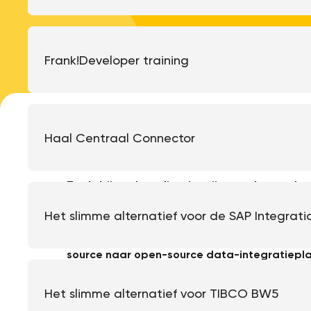
Overstappen naar Frank!
Frank!Developer training
Haal Centraal Connector
Zoals bij veel applicaties zijn er ook voor
dat
ontwikkeld die closed-source (proprietary) zij
Het slimme alternatief voor de SAP Integrati
de overgang van een closed-source naar ee
is in feite niet zo ingewikkeld voor een orga
source naar open-source data-integratieplat
integratielaag die tussen twee of meerdere I
Het slimme alternatief voor TIBCO BW5