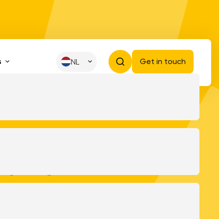
s
Get in touch
NL
ed- en
tegratie