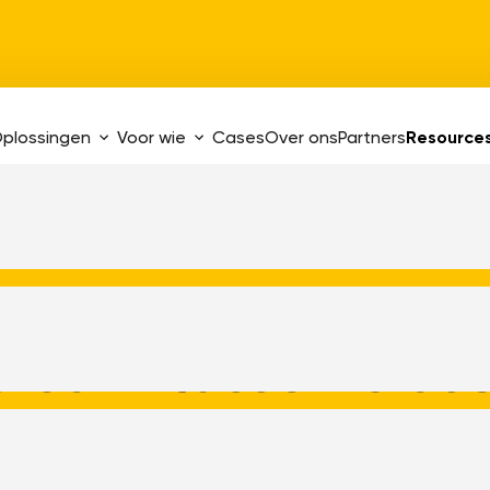
plossingen
Voor wie
Cases
Over ons
Partners
Resource
erschil tussen clos
urce bij systeemin