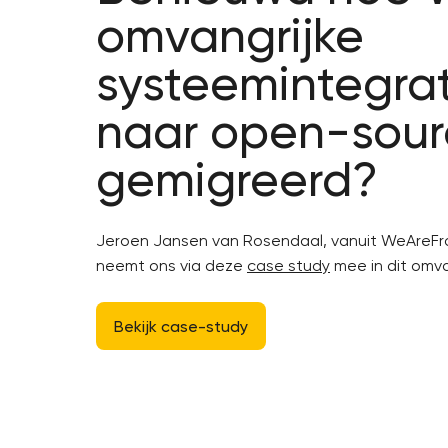
omvangrijke
systeemintegrat
naar open-sour
gemigreerd?
Jeroen Jansen van Rosendaal, vanuit WeAreFra
neemt ons via deze
case study
mee in dit omva
Bekijk case-study