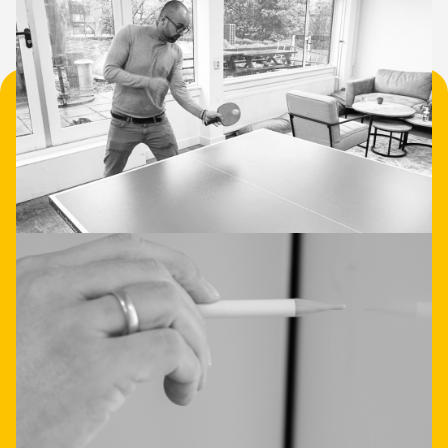
• Nieuwsgierig geworden?
Data- en
applicatieintegratie hoeft
niet ingewikkeld te zijn.
Laat je direct adviseren
Neem contact op