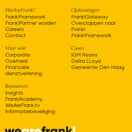
WeAreFrank!
Oplossingen
Frank!Framework
Frank!Gateway
Frank!Partner worden
Overstappen naar
Careers
Frank!
Contact
Frank!Framework
Voor wie
Cases
Corporate
IGM Resins
Overheid
Delta LLoyd
Financiële
Gemeente Den Haag
dienstverlening
Resources
Insights
Frank!Academy
WeAreFrank.tv
Informatiebeveiliging