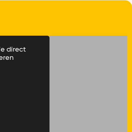
je direct
eren