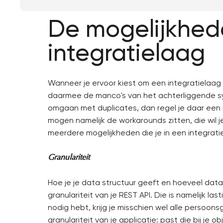
De mogelijkhed
integratielaag
Wanneer je ervoor kiest om een integratielaag 
daarmee de manco's van het achterliggende sy
omgaan met duplicates, dan regel je daar een m
mogen namelijk de workarounds zitten, die wil je 
meerdere mogelijkheden die je in een integrati
Granulariteit
Hoe je je data structuur geeft en hoeveel dat
granulariteit van je REST API. Die is namelijk l
nodig hebt, krijg je misschien wel alle persoo
granulariteit van je applicatie: past die bij je 