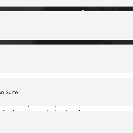
voor?
on Suite
sprocessen wil je deze koppelen met andere
irect vanuit je applicatie of maak je
tikel kom je erachter wanneer het handig is
ke mogelijkheden dat met zich meebrengt.