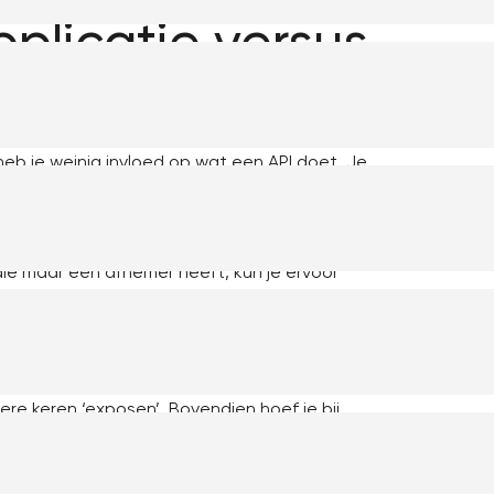
pplicatie versus
eb je weinig invloed op wat een API doet. Je
icatie zelf hebt gebouwd, kun je een REST API
applicatie verwerkt of er een integratielaag
nbiedt en hoe generiek deze is. Bij een
die maar één afnemer heeft, kun je ervoor
voegen.
pplicaties aan elkaar wilt koppelen met een
ussen te plaatsen. Een REST API uit een
ere keren ‘exposen’. Bovendien hoef je bij
 je hele API te veranderen. Of je kiest voor
aag is dus volledig afhankelijk van het doel van