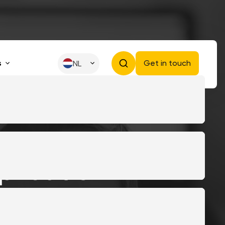
s
Get in touch
NL
plicatie
e(laag)