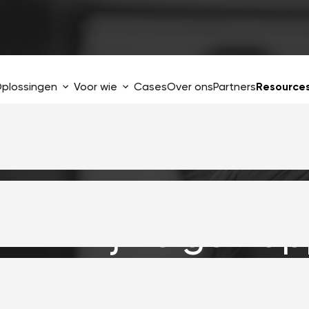
plossingen
Voor wie
Cases
Over ons
Partners
Resource
in mijn eigen ap
PI
 ik er een integrati