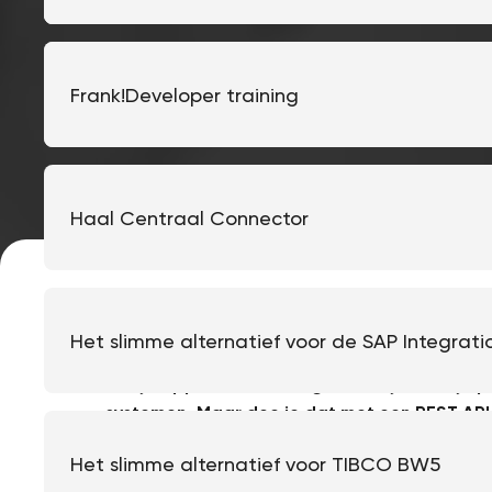
Overstappen naar Frank!
Frank!Developer training
Haal Centraal Connector
Het slimme alternatief voor de SAP Integrati
Om je applicatie te integreren in je bedrijf
systemen. Maar doe je dat met een REST API d
gebruik van een integratielaag? In dit blogar
Het slimme alternatief voor TIBCO BW5
om te kiezen voor een integratielaag en wel