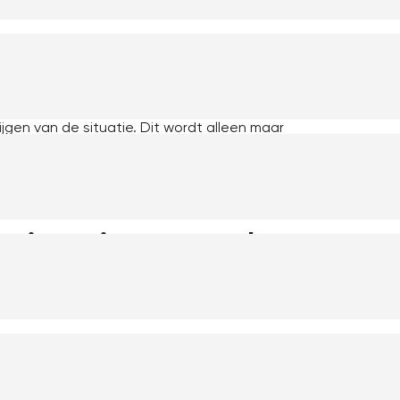
iste data op het juiste moment om beslissingen
verschillende afdelingen en systemen, waardoor
jgen van de situatie. Dit wordt alleen maar
rde oplossingen en een hoge diversiteit aan
n”, is het van belang dat organisaties
ellen één uniform beeld te krijgen van hun data.
risatie van de
nen jouw
en. Het kan daarom ingewikkeld zijn om