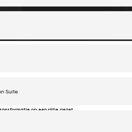
hnologie is een onvermijdelijk goed voor
en continu veranderende markt. Het vermogen
on Suite
an deze technologische ontwikkelingen is de
weg te helpen met de adoptie van AI, hebben
ransformatie op een rijtje gezet.
rkende data