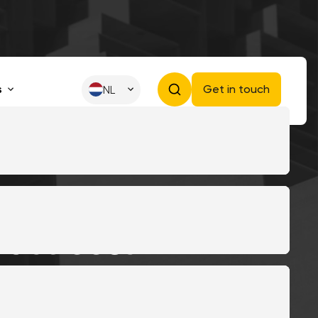
s
Get in touch
NL
et
succes
e en AI