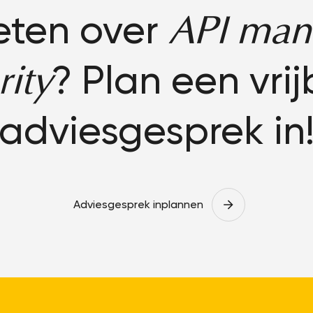
eten over
API man
? Plan een vrij
rity
adviesgesprek in
Adviesgesprek inplannen