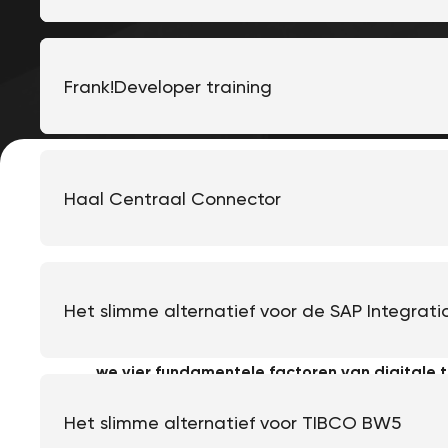
Overstappen naar Frank!
Frank!Developer training
Haal Centraal Connector
Digitale transformatie en adoptie van AI-tec
organisaties om te blijven concurreren in e
Het slimme alternatief voor de SAP Integrati
van een organisatie om zich aan te passen a
sleutel tot succes. Om jouw organisatie op 
we vier fundamentele factoren van digitale t
Elimineer bepe
Het slimme alternatief voor TIBCO BW5