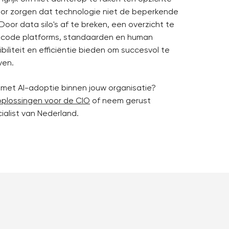
oor zorgen dat technologie niet de beperkende
Door data silo's af te breken, een overzicht te
low code platforms, standaarden en human
biliteit en efficiëntie bieden om succesvol te
ven.
t met AI-adoptie binnen jouw organisatie?
oplossingen voor de CIO
of neem gerust
alist van Nederland.