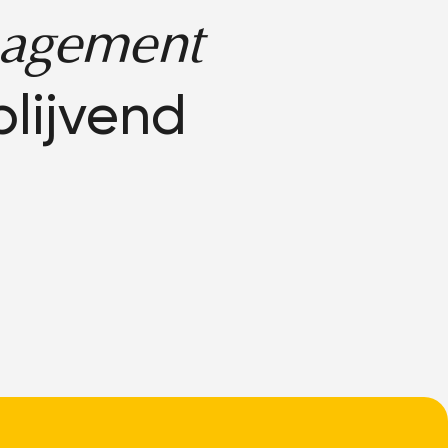
agement
blijvend
!