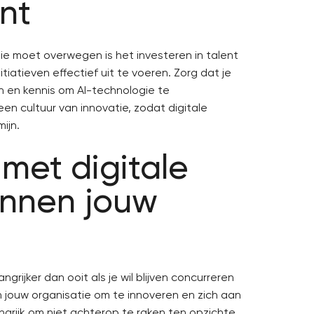
ent
ie moet overwegen is het investeren in talent
tiatieven effectief uit te voeren. Zorg dat je
n en kennis om AI-technologie te
en cultuur van innovatie, zodat digitale
ijn.
met digitale
innen jouw
angrijker dan ooit als je wil blijven concurreren
jouw organisatie om te innoveren en zich aan
rijk om niet achterop te raken ten opzichte