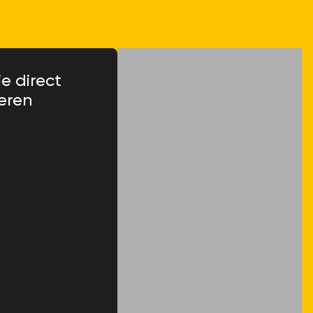
je direct
eren