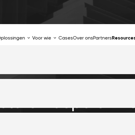
plossingen
Voor wie
Cases
Over ons
Partners
Resource
ctoren bepalen h
gitale transformati