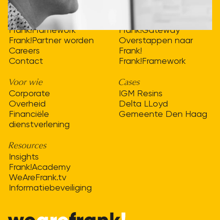
WeAreFrank!
Oplossingen
Frank!Framework
Frank!Gateway
Frank!Partner worden
Overstappen naar
Careers
Frank!
Contact
Frank!Framework
Voor wie
Cases
Corporate
IGM Resins
Overheid
Delta LLoyd
Financiële
Gemeente Den Haag
dienstverlening
Resources
Insights
Frank!Academy
WeAreFrank.tv
Informatiebeveiliging