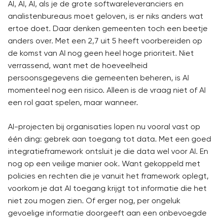
AI, AI, AI, als je de grote softwareleveranciers en
analistenbureaus moet geloven, is er niks anders wat
ertoe doet. Daar denken gemeenten toch een beetje
anders over. Met een 2,7 uit 5 heeft voorbereiden op
de komst van AI nog geen heel hoge prioriteit. Niet
verrassend, want met de hoeveelheid
persoonsgegevens die gemeenten beheren, is AI
momenteel nog een risico. Alleen is de vraag niet of AI
een rol gaat spelen, maar wanneer.
AI-projecten bij organisaties lopen nu vooral vast op
één ding: gebrek aan toegang tot data. Met een goed
integratieframework ontsluit je die data wel voor AI. En
nog op een veilige manier ook. Want gekoppeld met
policies en rechten die je vanuit het framework oplegt,
voorkom je dat AI toegang krijgt tot informatie die het
niet zou mogen zien. Of erger nog, per ongeluk
gevoelige informatie doorgeeft aan een onbevoegde