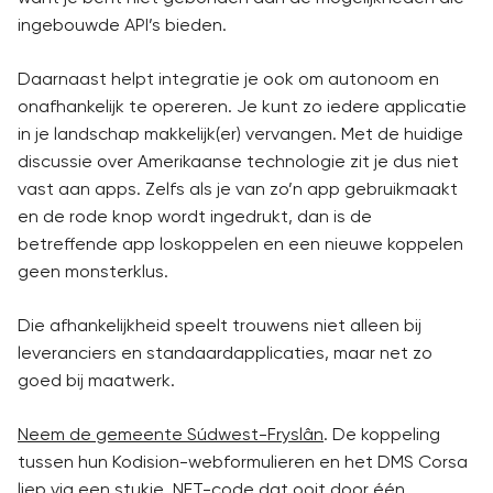
ingebouwde API’s bieden.
Daarnaast helpt integratie je ook om autonoom en
onafhankelijk te opereren. Je kunt zo iedere applicatie
in je landschap makkelijk(er) vervangen. Met de huidige
discussie over Amerikaanse technologie zit je dus niet
vast aan apps. Zelfs als je van zo’n app gebruikmaakt
en de rode knop wordt ingedrukt, dan is de
betreffende app loskoppelen en een nieuwe koppelen
geen monsterklus.
Die afhankelijkheid speelt trouwens niet alleen bij
leveranciers en standaardapplicaties, maar net zo
goed bij maatwerk.
Neem de gemeente Súdwest-Fryslân
. De koppeling
tussen hun Kodision-webformulieren en het DMS Corsa
liep via een stukje .NET-code dat ooit door één