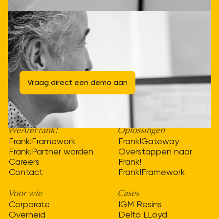
Ervaar het met een vrijblijvende
demo op maat
Vraag direct een demo aan
WeAreFrank!
Oplossingen
Frank!Framework
Frank!Gateway
Frank!Partner worden
Overstappen naar
Careers
Frank!
Contact
Frank!Framework
Voor wie
Cases
Corporate
IGM Resins
Overheid
Delta LLoyd