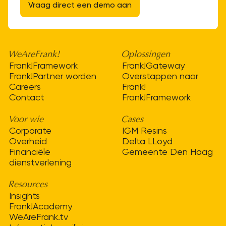
Vraag direct een demo aan
WeAreFrank!
Oplossingen
Frank!Framework
Frank!Gateway
Frank!Partner worden
Overstappen naar
Careers
Frank!
Contact
Frank!Framework
Voor wie
Cases
Corporate
IGM Resins
Overheid
Delta LLoyd
Financiële
Gemeente Den Haag
dienstverlening
Resources
Insights
Frank!Academy
WeAreFrank.tv