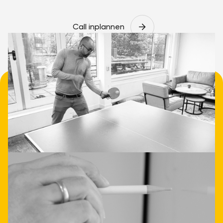
Call inplannen
• Nieuwsgierig geworden?
Data- en
applicatieintegratie hoeft
niet ingewikkeld te zijn.