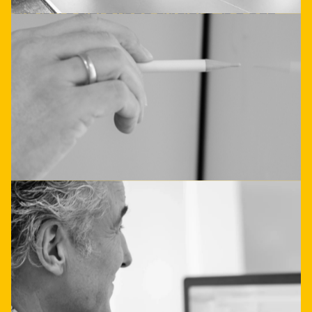
applicatieintegratie hoeft
niet ingewikkeld te zijn.
Laat je direct adviseren
Neem contact op